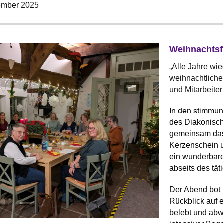
ember 2025
Weihnachtsf
„Alle Jahre wi
weihnachtliche 
und Mitarbeiter
In den stimmu
des Diakonisc
gemeinsam das 
Kerzenschein u
ein wunderbare
abseits des tät
Der Abend bot 
Rückblick auf e
belebt und abw