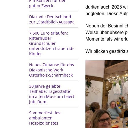
Ein Konzert für den
guten Zweck
durften auch 2025 wi
begleiten. Diese Auf
Diakonie Deutschland
zur „Stadtbild“-Aussage
Neben der Besinnlich
Weise über unsere p
7.500 Euro erlaufen:
Ritterhuder
Momente, als wir erf
Grundschüler
unterstützen trauernde
Wir blicken gestärkt
Kinder
Neues Zuhause für das
Diakonische Werk
Osterholz-Scharmbeck
30 Jahre gelebte
Teilhabe: Tagesstätte
im alten Museum feiert
Jubiläum
Sommerfest des
ambulanten
Hospizdienstes