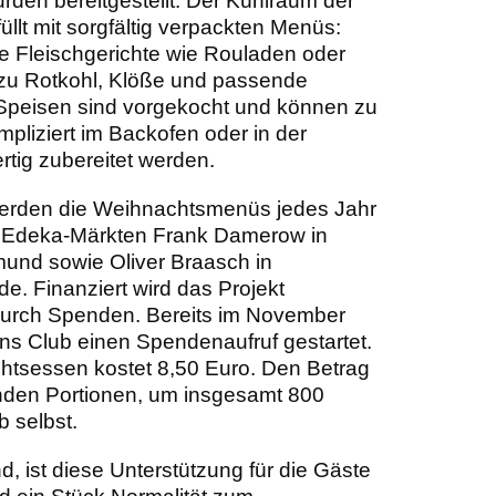
rden bereitgestellt. Der Kühlraum der
üllt mit sorgfältig verpackten Menüs:
e Fleischgerichte wie Rouladen oder
zu Rotkohl, Klöße und passende
Speisen sind vorgekocht und können zu
liziert im Backofen oder in der
ertig zubereitet werden.
werden die Weihnachtsmenüs jedes Jahr
en Edeka-Märkten Frank Damerow in
nd sowie Oliver Braasch in
. Finanziert wird das Projekt
 durch Spenden. Bereits im November
ons Club einen Spendenaufruf gestartet.
htsessen kostet 8,50 Euro. Den Betrag
enden Portionen, um insgesamt 800
b selbst.
nd, ist diese Unterstützung für die Gäste