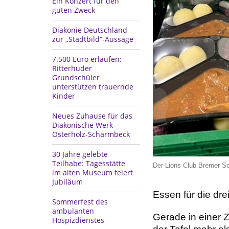
Ein Konzert für den
guten Zweck
Diakonie Deutschland
zur „Stadtbild“-Aussage
7.500 Euro erlaufen:
Ritterhuder
Grundschüler
unterstützen trauernde
Kinder
Neues Zuhause für das
Diakonische Werk
Osterholz-Scharmbeck
30 Jahre gelebte
Teilhabe: Tagesstätte
Der Lions Club Bremer Sc
im alten Museum feiert
Jubiläum
Essen für die dre
Sommerfest des
ambulanten
Gerade in einer Ze
Hospizdienstes