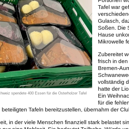
Portionen wu
Tafel war gef
verschieden
Gulasch, da
Soßen. Die 
Hause unkomp
Mikrowelle f
Zubereitet 
frisch in d
Bremen-Aumu
Schwanewede
vollständig
hatte der Li
hweiz spendete 400 Essen für die Osterholzer Tafel
Ein Weihnac
für die fehl
i beteiligten Tafeln bereitzustellen, übernahm der Clu
it, in der viele Menschen finanziell stark belastet si